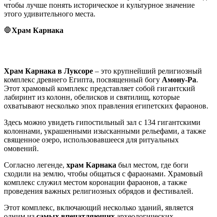
чтобы лучше понять историческое и культурное значение
этого удивительного места.
🛑
Храм Карнака
Храм Карнака в Луксоре
– это крупнейший религиозный
комплекс древнего Египта, посвященный богу
Амону-Ра
.
Этот храмовый комплекс представляет собой гигантский
лабиринт из колонн, обелисков и святилищ, которые
охватывают несколько эпох правления египетских фараонов.
Здесь можно увидеть гипостильный зал с 134 гигантскими
колоннами, украшенными изысканными рельефами, а также
священное озеро, использовавшееся для ритуальных
омовений.
Согласно легенде,
храм Карнака
был местом, где боги
сходили на землю, чтобы общаться с фараонами. Храмовый
комплекс служил местом коронации фараонов, а также
проведения важных религиозных обрядов и фестивалей.
Этот комплекс, включающий несколько зданий, является
одним из
самых впечатляющих
археологических