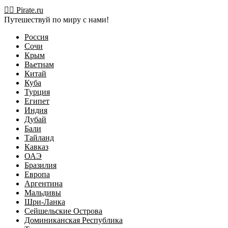
Перейти
🏴‍☠️ Pirate.ru
к
Путешествуй по миру с нами!
содержимому
Россия
Сочи
Крым
Вьетнам
Китай
Куба
Турция
Египет
Индия
Дубай
Бали
Тайланд
Кавказ
ОАЭ
Бразилия
Европа
Аргентина
Мальдивы
Шри-Ланка
Сейшельские Острова
Доминиканская Республика