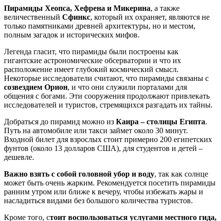
Пирамиды Хеопса, Хефрена и Микерина
, а также
величественный
Сфинкс
, который их охраняет, являются не
только памятниками древней архитектуры, но и местом,
полным загадок и исторических мифов.
Легенда гласит, что пирамиды были построены как
гигантские астрономические обсерватории и что их
расположение имеет глубокий космический смысл.
Некоторые исследователи считают, что пирамиды связаны с
созвездием Орион
, и что они служили порталами для
общения с богами. Эти сооружения продолжают привлекать
исследователей и туристов, стремящихся разгадать их тайны.
Добраться до пирамид можно из
Каира – столицы Египта
.
Путь на автомобиле или такси займет около 30 минут.
Входной билет для взрослых стоит примерно 200 египетских
фунтов (около 13 долларов США), для студентов и детей –
дешевле.
Важно взять с собой головной убор и воду
, так как солнце
может быть очень жарким. Рекомендуется посетить пирамиды
ранним утром или ближе к вечеру, чтобы избежать жары и
насладиться видами без большого количества туристов.
Кроме того, с
тоит воспользоваться услугами
местного гида,