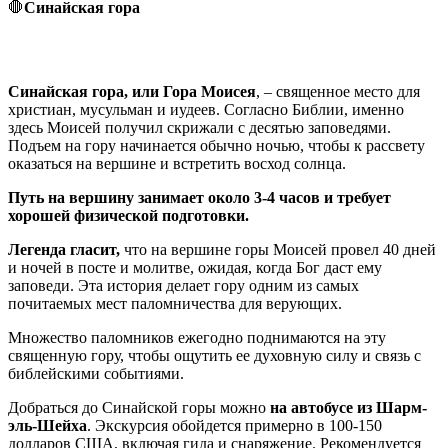
🛑
Синайская гора
Синайская гора, или Гора Моисея
, – священное место для
христиан, мусульман и иудеев. Согласно Библии, именно
здесь Моисей получил скрижали с десятью заповедями.
Подъем на гору начинается обычно ночью, чтобы к рассвету
оказаться на вершине и встретить восход солнца.
Путь на вершину занимает около 3-4 часов и требует
хорошей физической подготовки.
Легенда гласит,
что на вершине горы Моисей провел 40 дней
и ночей в посте и молитве, ожидая, когда Бог даст ему
заповеди. Эта история делает гору одним из самых
почитаемых мест паломничества для верующих.
Множество паломников ежегодно поднимаются на эту
священную гору, чтобы ощутить ее духовную силу и связь с
библейскими событиями.
Добраться до Синайской горы можно
на автобусе из Шарм-
эль-Шейха
. Экскурсия обойдется примерно в 100-150
долларов США, включая гида и снаряжение. Рекомендуется