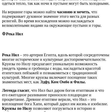
одеться тепло, так как ночи в пустыне могут быть холодными.
На вершине горы можно найти
часовню и мечеть
, что
подчеркивает духовное значение этого места для разных
религий. Во время восхождения можно наслаждаться
великолепными видами на окружающие пустыни и горы.
🛑
Река Нил
Река Нил
– это артерия Египта, вдоль которой сосредоточены
многие исторические и культурные достопримечательности.
Круизы по Нилу предлагают уникальную возможность
увидеть храмы и гробницы с воды, насладиться красотой
египетских пейзажей и познакомиться с традиционной
культурой. Многие круизы включают посещение таких
знаменитых мест, как
Эдфу, Ком Омбо и Филы.
Легенда гласит
, что Нил был даром богов египтянам и что
его ежегодное разливание приносило плодородие и
процветание. Древние египтяне верили, что Нил – это
воплощение бога Хапи, который дарил им жизнь и изобилие.
Круизы по Нилу
позволяют погрузиться в историю и