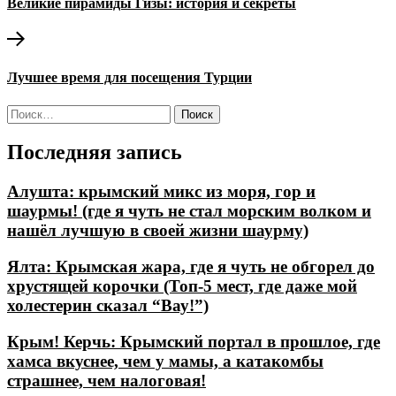
Великие пирамиды Гизы: история и секреты
записям
Следующая
запись:
Лучшее время для посещения Турции
Найти:
Последняя запись
Алушта: крымский микс из моря, гор и
шаурмы! (где я чуть не стал морским волком и
нашёл лучшую в своей жизни шаурму)
Ялта: Крымская жара, где я чуть не обгорел до
хрустящей корочки (Топ-5 мест, где даже мой
холестерин сказал “Вау!”)
Крым! Керчь: Крымский портал в прошлое, где
хамса вкуснее, чем у мамы, а катакомбы
страшнее, чем налоговая!