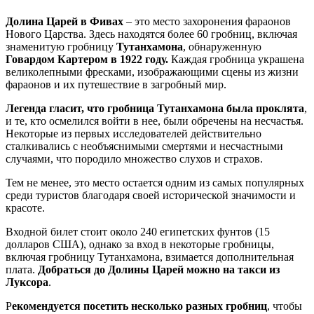
Долина Царей в Фивах
– это место захоронения фараонов
Нового Царства. Здесь находятся более 60 гробниц, включая
знаменитую гробницу
Тутанхамона
, обнаруженную
Говардом Картером в 1922 году.
Каждая гробница украшена
великолепными фресками, изображающими сцены из жизни
фараонов и их путешествие в загробный мир.
Легенда гласит, что гробница Тутанхамона была проклята
,
и те, кто осмелился войти в нее, были обречены на несчастья.
Некоторые из первых исследователей действительно
сталкивались с необъяснимыми смертями и несчастными
случаями, что породило множество слухов и страхов.
Тем не менее, это место остается одним из самых популярных
среди туристов благодаря своей исторической значимости и
красоте.
Входной билет стоит около 240 египетских фунтов (15
долларов США), однако за вход в некоторые гробницы,
включая гробницу Тутанхамона, взимается дополнительная
плата.
Добраться до Долины Царей можно на такси из
Луксора
.
Р
екомендуется посетить несколько разных гробниц
, чтобы