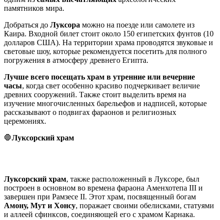
памятников мира.
Добраться до
Луксора
можно на поезде или самолете из
Каира. Входной билет стоит около 150 египетских фунтов (10
долларов США). На территории храма проводятся звуковые и
световые шоу, которые рекомендуется посетить для полного
погружения в атмосферу древнего Египта.
Лучше всего посещать храм в утренние или вечерние
часы
, когда свет особенно красиво подчеркивает величие
древних сооружений. Также стоит выделить время на
изучение многочисленных барельефов и надписей, которые
рассказывают о подвигах фараонов и религиозных
церемониях.
🛑
Луксорский храм
Луксорский храм
, также расположенный в Луксоре, был
построен в основном во времена фараона Аменхотепа III и
завершен при Рамзесе II. Этот храм, посвященный богам
Амону, Мут и Хонсу
, поражает своими обелисками, статуями
и аллеей сфинксов, соединяющей его с храмом Карнака.