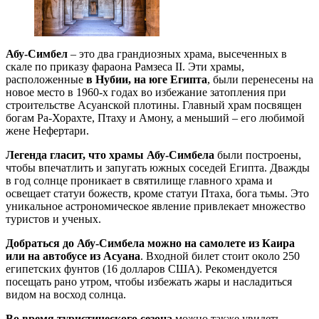
Абу-Симбел
– это два грандиозных храма, высеченных в
скале по приказу фараона Рамзеса II. Эти храмы,
расположенные
в Нубии, на юге Египта
, были перенесены на
новое место в 1960-х годах во избежание затопления при
строительстве Асуанской плотины. Главный храм посвящен
богам Ра-Хорахте, Птаху и Амону, а меньший – его любимой
жене Нефертари.
Легенда гласит, что храмы Абу-Симбела
были построены,
чтобы впечатлить и запугать южных соседей Египта. Дважды
в год солнце проникает в святилище главного храма и
освещает статуи божеств, кроме статуи Птаха, бога тьмы. Это
уникальное астрономическое явление привлекает множество
туристов и ученых.
Добраться до Абу-Симбела можно на самолете из Каира
или на автобусе из Асуана
. Входной билет стоит около 250
египетских фунтов (16 долларов США). Рекомендуется
посещать рано утром, чтобы избежать жары и насладиться
видом на восход солнца.
Во время туристического сезона
можно также увидеть