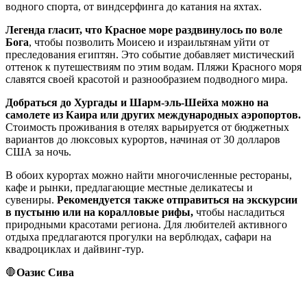
водного спорта, от виндсерфинга до катания на яхтах.
Легенда гласит, что Красное море раздвинулось по воле
Бога
, чтобы позволить Моисею и израильтянам уйти от
преследования египтян. Это событие добавляет мистический
оттенок к путешествиям по этим водам. Пляжи Красного моря
славятся своей красотой и разнообразием подводного мира.
Добраться до Хургады и Шарм-эль-Шейха можно на
самолете из Каира или других международных аэропортов.
Стоимость проживания в отелях варьируется от бюджетных
вариантов до люксовых курортов, начиная от 30 долларов
США за ночь.
В обоих курортах можно найти многочисленные рестораны,
кафе и рынки, предлагающие местные деликатесы и
сувениры.
Рекомендуется также отправиться на экскурсии
в пустыню или на коралловые рифы,
чтобы насладиться
природными красотами региона. Для любителей активного
отдыха предлагаются прогулки на верблюдах, сафари на
квадроциклах и дайвинг-тур.
🛑
Оазис Сива