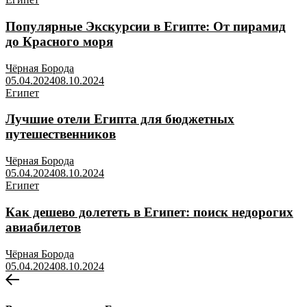
Популярные Экскурсии в Египте: От пирамид
до Красного моря
Чёрная Борода
05.04.2024
08.10.2024
Египет
Лучшие отели Египта для бюджетных
путешественников
Чёрная Борода
05.04.2024
08.10.2024
Египет
Как дешево долететь в Египет: поиск недорогих
авиабилетов
Чёрная Борода
05.04.2024
08.10.2024
Навигация
Предыдущая
запись:
по