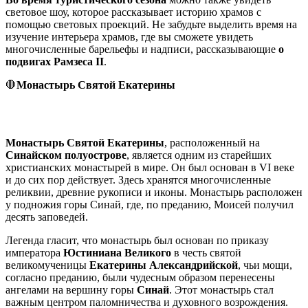
световое шоу, которое рассказывает историю храмов с
помощью световых проекций. Не забудьте выделить время на
изучение интерьера храмов, где вы сможете увидеть
многочисленные барельефы и надписи, рассказывающие
о
подвигах Рамзеса II
.
🛑
Монастырь Святой Екатерины
Монастырь Святой Екатерины
, расположенный на
Синайском полуострове
, является одним из старейших
христианских монастырей в мире. Он был основан в VI веке
и до сих пор действует. Здесь хранятся многочисленные
реликвии, древние рукописи и иконы. Монастырь расположен
у подножия горы Синай, где, по преданию, Моисей получил
десять заповедей.
Легенда гласит, что монастырь был основан по приказу
императора
Юстиниана Великого
в честь святой
великомученицы
Екатерины Александрийской
, чьи мощи,
согласно преданию, были чудесным образом перенесены
ангелами на вершину горы
Синай
. Этот монастырь стал
важным центром паломничества и духовного возрождения.