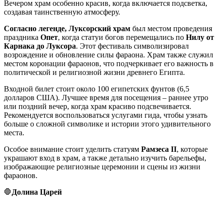
Вечером храм особенно красив, когда включается подсветка,
создавая таинственную атмосферу.
Согласно легенде, Луксорский храм
был местом проведения
праздника
Опет
, когда статуи богов перемещались по
Нилу от
Карнака до Луксора
. Этот фестиваль символизировал
возрождение и обновление силы фараона. Храм также служил
местом коронации фараонов, что подчеркивает его важность в
политической и религиозной жизни древнего Египта.
Входной билет стоит около 100 египетских фунтов (6,5
долларов США). Лучшее время для посещения – раннее утро
или поздний вечер, когда храм красиво подсвечивается.
Рекомендуется воспользоваться услугами гида, чтобы узнать
больше о сложной символике и истории этого удивительного
места.
Особое внимание стоит уделить статуям
Рамзеса II
, которые
украшают вход в храм, а также детально изучить барельефы,
изображающие религиозные церемонии и сцены из жизни
фараонов.
🛑
Долина Царей