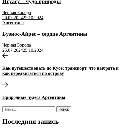
Игуасу – чудо природы
Чёрная Борода
26.07.2024
25.10.2024
Аргентина
Буэнос-Айрес – сердце Аргентины
Чёрная Борода
25.07.2024
25.10.2024
Навигация
Предыдущая
запись:
по
Как путешествовать по Кубе: транспорт, что выбрать и
записям
как передвигаться по острову
Следующая
запись:
Природные чудеса Аргентины
Найти:
Последняя запись