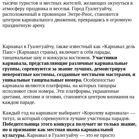
тысячи туристов и местных жителей, желающих окунуться в
атмосферу праздника и веселья. Город Гуалегуайчу,
расположенный в провинции Энтре-Риос, становится
центром карнавального движения, превращаясь в огромную
праздничную арену.
Карнавал в Гуалегуайчу, также известный как «Карнавал дель
Паис» (Карнавал страны), включает в себя парады,
танцевальные шоу и конкурсы костюмов.
Участники
карнавала, представляющие различные карнавальные
группы, соревнуются за звание лучших, демонстрируя
невероятные костюмы, созданные местными мастерами, и
уникальные танцевальные номера.
Особенностью
карнавала являются платформы, на которых танцоры
исполняют свои номера. Эти платформы, украшенные
цветами, лентами и огнями, становятся центром внимания на
каждом параде.
Каждый год на карнавале выбирают «Королеву карнавала» —
титул, за который соревнуются лучшие участницы парадов.
Победительница этого конкурса получает не только звание,
но и признание как местная икона карнавальной
культуры.
Карнавал в Гуалегуайчу — это не просто