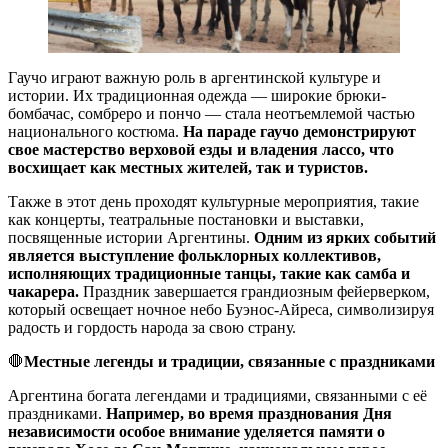
Гаучо играют важную роль в аргентинской культуре и
истории. Их традиционная одежда — широкие брюки-
бомбачас, сомбреро и пончо — стала неотъемлемой частью
национального костюма.
На параде гаучо демонстрируют
свое мастерство верховой езды и владения лассо, что
восхищает как местных жителей, так и туристов.
Также в этот день проходят культурные мероприятия, такие
как концерты, театральные постановки и выставки,
посвященные истории Аргентины.
Одним из ярких событий
является выступление фольклорных коллективов,
исполняющих традиционные танцы, такие как самба и
чакарера.
Праздник завершается грандиозным фейерверком,
который освещает ночное небо Буэнос-Айреса, символизируя
радость и гордость народа за свою страну.
🛑
Местные легенды и традиции, связанные с праздниками
Аргентина богата легендами и традициями, связанными с её
праздниками.
Например, во время празднования Дня
независимости особое внимание уделяется памяти о