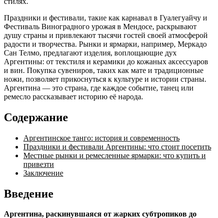
стилях.
Праздники и фестивали, такие как карнавал в Гуалегуайчу и
Фестиваль Виноградного урожая в Мендосе, раскрывают
душу страны и привлекают тысячи гостей своей атмосферой
радости и творчества. Рынки и ярмарки, например, Меркадо
Сан Телмо, предлагают изделия, воплощающие дух
Аргентины: от текстиля и керамики до кожаных аксессуаров
и вин. Покупка сувениров, таких как мате и традиционные
ножи, позволяет прикоснуться к культуре и истории страны.
Аргентина — это страна, где каждое событие, танец или
ремесло рассказывает историю её народа.
Содержание
Аргентинское танго: история и современность
Праздники и фестивали Аргентины: что стоит посетить
Местные рынки и ремесленные ярмарки: что купить и
привезти
Заключение
Введение
Аргентина, раскинувшаяся от жарких субтропиков до