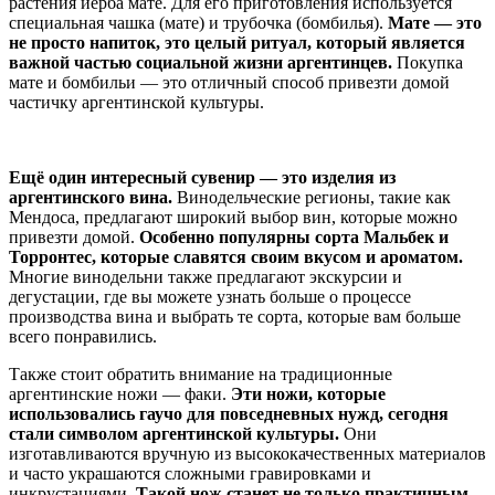
растения йерба мате. Для его приготовления используется
специальная чашка (мате) и трубочка (бомбилья).
Мате — это
не просто напиток, это целый ритуал, который является
важной частью социальной жизни аргентинцев.
Покупка
мате и бомбильи — это отличный способ привезти домой
частичку аргентинской культуры.
Ещё один интересный сувенир — это изделия из
аргентинского вина.
Винодельческие регионы, такие как
Мендоса, предлагают широкий выбор вин, которые можно
привезти домой.
Особенно популярны сорта Мальбек и
Торронтес, которые славятся своим вкусом и ароматом.
Многие винодельни также предлагают экскурсии и
дегустации, где вы можете узнать больше о процессе
производства вина и выбрать те сорта, которые вам больше
всего понравились.
Также стоит обратить внимание на традиционные
аргентинские ножи — факи.
Эти ножи, которые
использовались гаучо для повседневных нужд, сегодня
стали символом аргентинской культуры.
Они
изготавливаются вручную из высококачественных материалов
и часто украшаются сложными гравировками и
инкрустациями.
Такой нож станет не только практичным