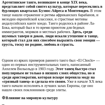
Аргентинское танго, возникшее в конце XIX века,
представляет собой синтез культур, которые пересеклись в
бурлящих кварталах Буэнос-Айреса и Монтевидео.
В этом
танце нашли отражение и ритмы африканских барабанов, и
мелодии европейской классики, и страстные мотивы
андалусийских канте хондо. Танго родилось в районе Ла-
Бока, который был в то время приютом для бедных
иммигрантов, моряков и местных рабочих.
Здесь, среди
шумных таверн и доков, люди искали утешение в танце,
который стал для них способом выразить свои эмоции —
грусть, тоску по родине, любовь и страсть.
Одним из ярких примеров раннего танго был «El Choclo» —
один из первых инструментальных танго, написанный
Анхелем Вильольдо в 1903 году.
Этот танец быстро стал
популярным не только в низших слоях общества, но и
среди аристократии, которая вскоре переняла моду на
«грязный танец» и сделала его своим.
Уже в начале XX века
танго начали исполнять в лучших залах Европы, где оно
нашло своих поклонников среди элиты.
🛑
Влияние на мировую культуру