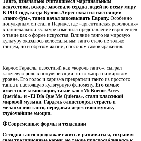
Танго, изначально считавшееся маргинальным
искусством, вскоре завоевало сердца людей по всему миру.
В 1913 году, когда Буэнос-Айрес охватил настоящий
«танго-бум», танец начал завоевывать Европу.
Особенно
популярным он стал в Париже, где «аргентинская революция»
в танцевальной культуре изменила представление европейцев
о танце как о форме искусства. Влияние танго на мировую
культуру оказалось колоссальным: танго стало не только
танцем, но и образом жизни, способом самовыражения.
Карлос Гардель, известный как «король танго», сыграл
ключевую роль в популяризации этого жанра на мировом
уровне. Его голос и харизма превратили танго из простого
танца в настоящую культурную феномену.
Его самые
известные композиции, такие как «Mi Buenos Aires
Querido» и «El Día Que Me Quieras», стали классикой
мировой музыки. Гардель олицетворял страсть и
меланхолию танго, передавая через свою музыку
глубочайшие эмоции.
🛑
Современные формы и тенденции
Сегодня танго продолжает жить и развиваться, сохраняя
свои традиционные корни, но также приспосабливаясь к