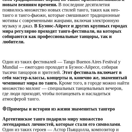
новым веяниям времени.
В последние десятилетия
появилось множество новых стилей танго, таких как нео-
танго и танго-фьюжн, которые смешивают традиционные
мотивы с современными жанрами, включая электронную
музыку и джаз.
В Буэнос-Айресе и других крупных городах
мира регулярно проходят танго-фестивали, на которых
собираются как профессиональные танцоры, так и
любители.
Один из таких фестивалей — Tango Buenos Aires Festival y
Mundial — ежегодно проходит в Буэнос-Айресе, собирая
тысячи танцоров и зрителей.
Этот фестиваль включает в
себя мастер-классы, концерты и, конечно же, знаменитый
чемпионат мира по танго.
Кроме того, в городе можно найти
множество милонг — специальных танцевальных вечеров,
где люди приходят, чтобы потанцевать и насладиться
атмосферой танго.
🛑
Примеры и истории из жизни знаменитых тангеро
Аргентинское танго подарило миру множество
легендарных личностей, которые стали его символами
.
Один из таких героев — Астор Пьяццолла, композитор и