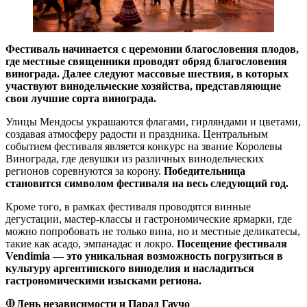
Фестиваль начинается с церемонии благословения плодов,
где местные священники проводят обряд благословения
винограда. Далее следуют массовые шествия, в которых
участвуют винодельческие хозяйства, представляющие
свои лучшие сорта винограда.
Улицы Мендосы украшаются флагами, гирляндами и цветами,
создавая атмосферу радости и праздника. Центральным
событием фестиваля является конкурс на звание Королевы
Винограда, где девушки из различных винодельческих
регионов соревнуются за корону.
Победительница
становится символом фестиваля на весь следующий год.
Кроме того, в рамках фестиваля проводятся винные
дегустации, мастер-классы и гастрономические ярмарки, где
можно попробовать не только вина, но и местные деликатесы,
такие как асадо, эмпанадас и локро.
Посещение фестиваля
Vendimia — это уникальная возможность погрузиться в
культуру аргентинского виноделия и насладиться
гастрономическими изысками региона.
🛑
День независимости и Парад Гаучо