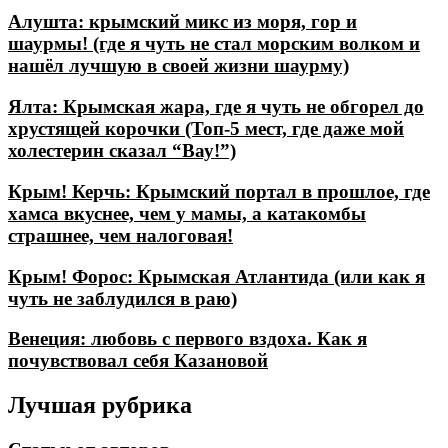
Алушта: крымский микс из моря, гор и
шаурмы! (где я чуть не стал морским волком и
нашёл лучшую в своей жизни шаурму)
Ялта: Крымская жара, где я чуть не обгорел до
хрустящей корочки (Топ-5 мест, где даже мой
холестерин сказал “Вау!”)
Крым! Керчь: Крымский портал в прошлое, где
хамса вкуснее, чем у мамы, а катакомбы
страшнее, чем налоговая!
Крым! Форос: Крымская Атлантида (или как я
чуть не заблудился в раю)
Венеция: любовь с первого вздоха. Как я
почувствовал себя Казановой
Лучшая рубрика