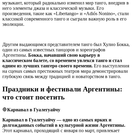
музыкант, который радикально изменил мир танго, внедрив в
него элементы джаза и классической музыки. Его
произведения, такие как «Libertango» и «Adiós Nonino», стали
классикой современного танго и сыграли важную роль в его
эволюции.
Другим выдающимся представителем танго был Хулио Бокка,
один из самых известных танцоров и хореографов
Аргентины.
Бокка, начавший свою карьеру в
классическом балете, со временем увлекся танго и стал
одним из лучших тангеро своего времени.
Его выступления
на сценах самых престижных театров мира демонстрировали
глубокую связь между традицией и новаторством в танго.
Праздники и фестивали Аргентины:
что стоит посетить
🛑
Карнавал в Гуалегуайчу
Карнавал в Гуалегуайчу — одно из самых ярких и
долгожданных событий в культурной жизни Аргентины.
Этот карнавал, проходящий с января по март, привлекает