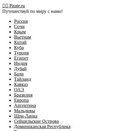
Перейти
🏴‍☠️ Pirate.ru
к
Путешествуй по миру с нами!
содержимому
Россия
Сочи
Крым
Вьетнам
Китай
Куба
Турция
Египет
Индия
Дубай
Бали
Тайланд
Кавказ
ОАЭ
Бразилия
Европа
Аргентина
Мальдивы
Шри-Ланка
Сейшельские Острова
Доминиканская Республика