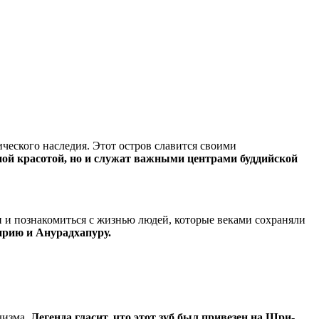
ического наследия. Этот остров славится своими
ной красотой, но и служат важными центрами буддийской
 и познакомиться с жизнью людей, которые веками сохраняли
ирию и Анурадхапуру.
дизма.
Легенда гласит, что этот зуб был привезен на Шри-