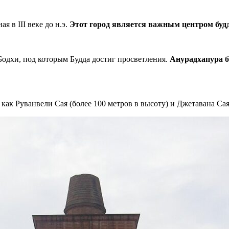
 в III веке до н.э.
Этот город является важным центром буд
Бодхи, под которым Будда достиг просветления.
Анурадхапура б
 как Руванвели Сая (более 100 метров в высоту) и Джетавана Сая