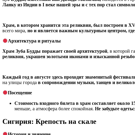
Ланку из Индии в I веке нашей эры и с тех пор стал символ
Храм, в котором хранится эта реликвия, был построен в XV
всего мира,
но и является важным культурным центром, где
Архитектура и ритуалы
Храм Зуба Будды поражает своей архитектурой
, в которой 
реликвия, украшен золотыми иконами и изысканной резьбой
Каждый год в августе здесь проходит знаменитый фестивал
на улицы города
в сопровождении музыки, танцев и велико
Посещение
Стоимость входного билета в храм составляет около 15
меньше, а атмосфера более спокойная.
Не забудьте одеть
Сигирия: Крепость на скале
История и значение