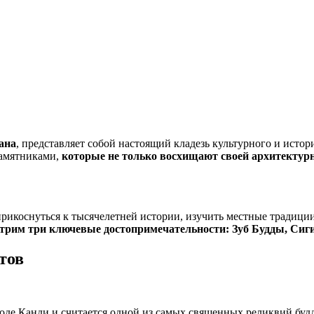
ана
, представляет собой настоящий кладезь культурного и истор
памятниками,
которые не только восхищают своей архитектур
рикоснуться к тысячелетней истории, изучить местные традиции
отрим три ключевые достопримечательности: Зуб Будды, Сиг
тов
роде Канди и считается одной из самых священных реликвий буд