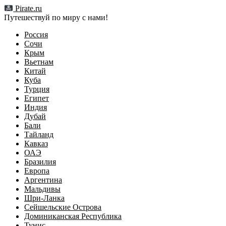
Перейти
Pirate.ru
к
Путешествуй по миру с нами!
содержимому
Россия
Сочи
Крым
Вьетнам
Китай
Куба
Турция
Египет
Индия
Дубай
Бали
Тайланд
Кавказ
ОАЭ
Бразилия
Европа
Аргентина
Мальдивы
Шри-Ланка
Сейшельские Острова
Доминиканская Республика
Тунис