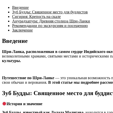
Введение
Зуб Будды: Священное место для буддистов
Сигирия: Крепость на скале
Анурадхапура: Древняя столица Шри-Ланки
Рекомендации по экскурсиям и посещению
Заключение
Введение
Шри-Ланка, расположенная в самом сердце Индийского оке
великолепными храмами, святыми местами и историческими 
культуры.
Путешествие по Шри-Ланке
— это уникальная возможность п
свои обычаи и верования.
В этой статье мы подробнее рассм
Зуб Будды: Священное место для буддис
История и значение
Зуб Будды, известный как Далада Малигава,
находится в го