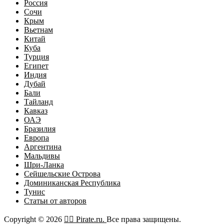
Россия
Сочи
Крым
Вьетнам
Китай
Куба
Турция
Египет
Индия
Дубай
Бали
Тайланд
Кавказ
ОАЭ
Бразилия
Европа
Аргентина
Мальдивы
Шри-Ланка
Сейшельские Острова
Доминиканская Республика
Тунис
Статьи от авторов
Copyright © 2026
🏴‍☠️ Pirate.ru.
Все права защищены.