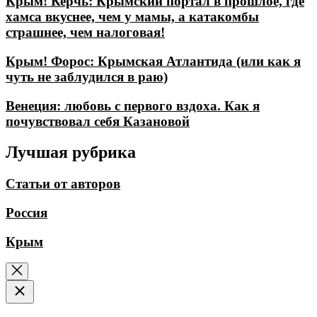
Крым! Керчь: Крымский портал в прошлое, где
хамса вкуснее, чем у мамы, а катакомбы
страшнее, чем налоговая!
Крым! Форос: Крымская Атлантида (или как я
чуть не заблудился в раю)
Венеция: любовь с первого вздоха. Как я
почувствовал себя Казановой
Лучшая рубрика
Статьи от авторов
Россия
Крым