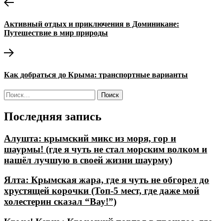
Навигация
Предыдущая
запись:
по
Активный отдых и приключения в Доминикане:
записям
Путешествие в мир природы
Следующая
запись:
Как добраться до Крыма: транспортные варианты
Найти:
Последняя запись
Алушта: крымский микс из моря, гор и
шаурмы! (где я чуть не стал морским волком и
нашёл лучшую в своей жизни шаурму)
Ялта: Крымская жара, где я чуть не обгорел до
хрустящей корочки (Топ-5 мест, где даже мой
холестерин сказал “Вау!”)