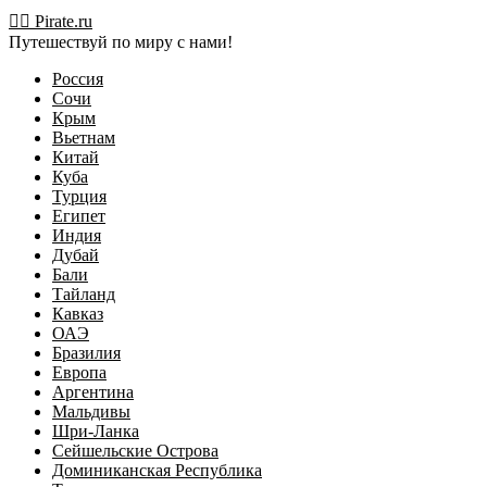
Перейти
🏴‍☠️ Pirate.ru
к
Путешествуй по миру с нами!
содержимому
Россия
Сочи
Крым
Вьетнам
Китай
Куба
Турция
Египет
Индия
Дубай
Бали
Тайланд
Кавказ
ОАЭ
Бразилия
Европа
Аргентина
Мальдивы
Шри-Ланка
Сейшельские Острова
Доминиканская Республика