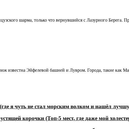
узского шарма, только что вернувшийся с Лазурного Берега. Приз
риж известна Эйфелевой башней и Лувром. Города, такие как Ма
(где я чуть не стал морским волком и нашёл лучш
устящей корочки (Топ-5 мест, где даже мой холесте