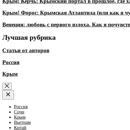
Крым! Керчь: Крымский портал в прошлое, где ха
Крым! Форос: Крымская Атлантида (или как я чу
Венеция: любовь с первого вздоха. Как я почувст
Лучшая рубрика
Статьи от авторов
Россия
Крым
Россия
Сочи
Крым
Вьетнам
Китай