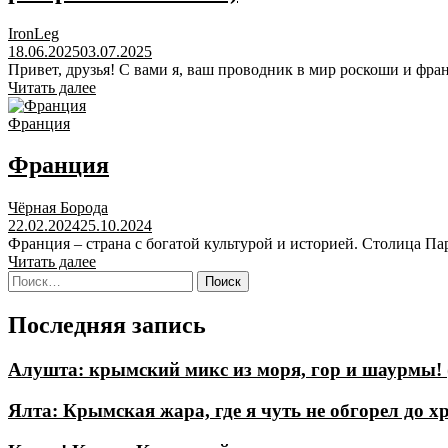
IronLeg
18.06.2025
03.07.2025
Привет, друзья! С вами я, ваш проводник в мир роскоши и франц
Читать далее
Франция
Франция
Чёрная Борода
22.02.2024
25.10.2024
Франция – страна с богатой культурой и историей. Столица Па
Читать далее
Найти:
Последняя запись
Алушта: крымский микс из моря, гор и шаурмы! 
Ялта: Крымская жара, где я чуть не обгорел до хр