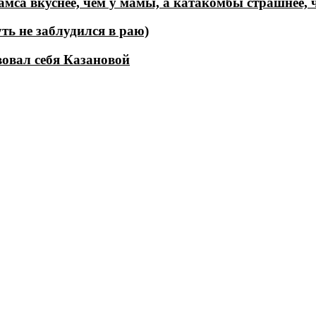
мса вкуснее, чем у мамы, а катакомбы страшнее, 
ть не заблудился в раю)
вовал себя Казановой