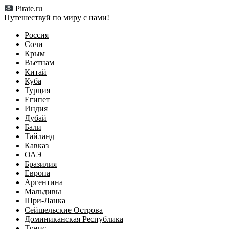
Перейти
Pirate.ru
к
Путешествуй по миру с нами!
содержимому
Россия
Сочи
Крым
Вьетнам
Китай
Куба
Турция
Египет
Индия
Дубай
Бали
Тайланд
Кавказ
ОАЭ
Бразилия
Европа
Аргентина
Мальдивы
Шри-Ланка
Сейшельские Острова
Доминиканская Республика
Тунис