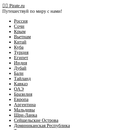
Перейти
🏴‍☠️ Pirate.ru
к
Путешествуй по миру с нами!
содержимому
Россия
Сочи
Крым
Вьетнам
Китай
Куба
Турция
Египет
Индия
Дубай
Бали
Тайланд
Кавказ
ОАЭ
Бразилия
Европа
Аргентина
Мальдивы
Шри-Ланка
Сейшельские Острова
Доминиканская Республика