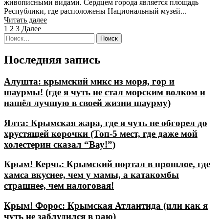
живописными видами. Сердцем города является площадь
Республики, где расположены Национальный музей...
Читать далее
Пагинация
1
2
3
Далее
Найти:
записей
Последняя запись
Алушта: крымский микс из моря, гор и
шаурмы! (где я чуть не стал морским волком и
нашёл лучшую в своей жизни шаурму)
Ялта: Крымская жара, где я чуть не обгорел до
хрустящей корочки (Топ-5 мест, где даже мой
холестерин сказал “Вау!”)
Крым! Керчь: Крымский портал в прошлое, где
хамса вкуснее, чем у мамы, а катакомбы
страшнее, чем налоговая!
Крым! Форос: Крымская Атлантида (или как я
чуть не заблудился в раю)