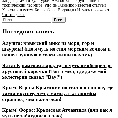
ландшафтами и культурой. Амазонка — крупнейший
тропический лес мира. Рио-де-Жанейро известен статуей
Христа и пляжем Копакабана. Водопады Игуасу поражают...
Читать далее
Найти:
Последняя запись
Алушта: крымский микс из моря, гор и
шаурмы! (где я чуть не стал морским волком и
нашёл лучшую в своей жизни шаурму)
Ялта: Крымская жара, где я чуть не обгорел до
хрустящей корочки (Топ-5 мест, где даже мой
холестерин сказал “Вау!”)
Крым! Керчь: Крымский портал в прошлое, где
хамса вкуснее, чем у мамы, а катакомбы
страшнее, чем налоговая!
Крым! Форос: Крымская Атлантида (или как я
чуть не заблудился в раю)