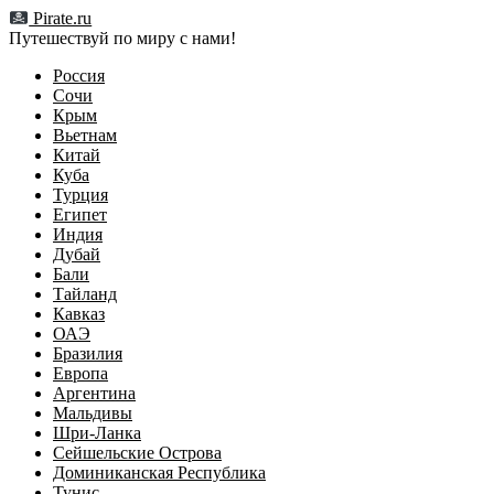
Перейти
Pirate.ru
к
Путешествуй по миру с нами!
содержимому
Россия
Сочи
Крым
Вьетнам
Китай
Куба
Турция
Египет
Индия
Дубай
Бали
Тайланд
Кавказ
ОАЭ
Бразилия
Европа
Аргентина
Мальдивы
Шри-Ланка
Сейшельские Острова
Доминиканская Республика
Тунис