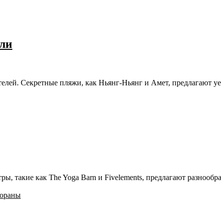
али
телей. Секретные пляжи, как Ньянг-Ньянг и Амет, предлагают у
ы, такие как The Yoga Barn и Fivelements, предлагают разнообр