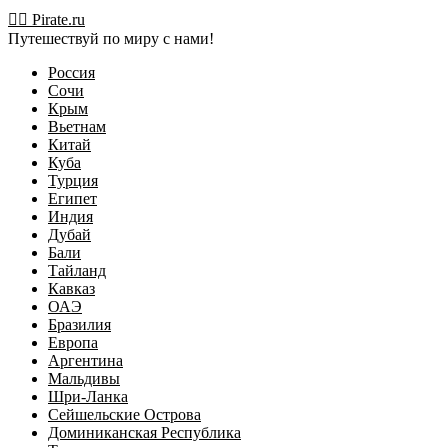
Перейти
🏴‍☠️ Pirate.ru
к
Путешествуй по миру с нами!
содержимому
Россия
Сочи
Крым
Вьетнам
Китай
Куба
Турция
Египет
Индия
Дубай
Бали
Тайланд
Кавказ
ОАЭ
Бразилия
Европа
Аргентина
Мальдивы
Шри-Ланка
Сейшельские Острова
Доминиканская Республика