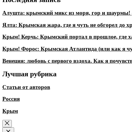
Алушта: крымский микс из моря, гор и шаурмы! 
Ялта: Крымская жара, где я чуть не обгорел до хр
Крым! Керчь: Крымский портал в прошлое, где ха
Крым! Форос: Крымская Атлантида (или как я чу
Венеция: любовь с первого вздоха. Как я почувст
Лучшая рубрика
Статьи от авторов
Россия
Крым