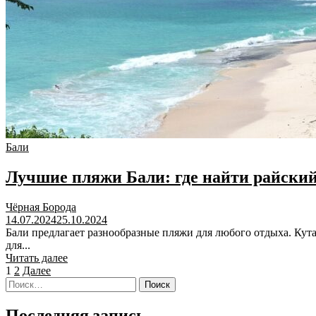
Бали
Лучшие пляжи Бали: где найти райский
Чёрная Борода
14.07.2024
25.10.2024
Бали предлагает разнообразные пляжи для любого отдыха. Ку
для...
Читать далее
Пагинация
1
2
Далее
Найти:
записей
Последняя запись