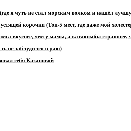
(где я чуть не стал морским волком и нашёл лучш
устящей корочки (Топ-5 мест, где даже мой холесте
мса вкуснее, чем у мамы, а катакомбы страшнее, 
ть не заблудился в раю)
вовал себя Казановой