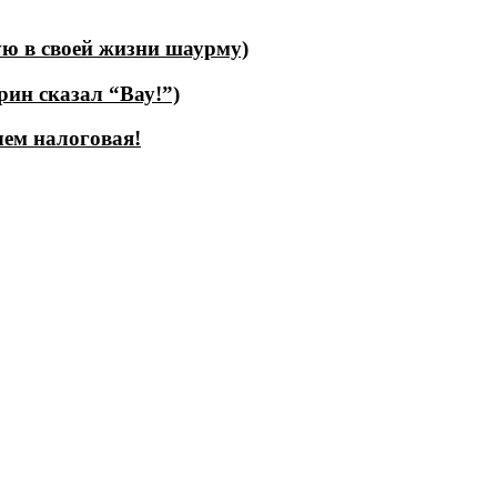
ую в своей жизни шаурму)
рин сказал “Вау!”)
чем налоговая!