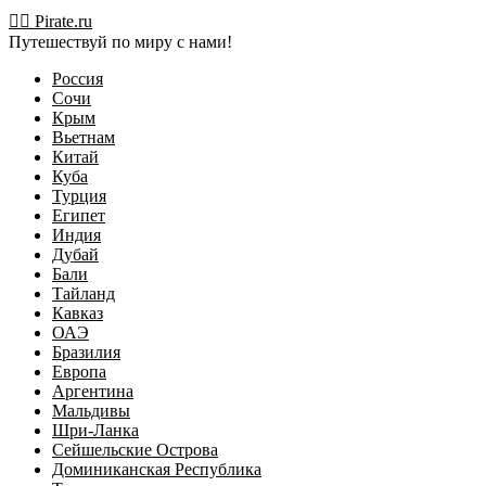
Перейти
🏴‍☠️ Pirate.ru
к
Путешествуй по миру с нами!
содержимому
Россия
Сочи
Крым
Вьетнам
Китай
Куба
Турция
Египет
Индия
Дубай
Бали
Тайланд
Кавказ
ОАЭ
Бразилия
Европа
Аргентина
Мальдивы
Шри-Ланка
Сейшельские Острова
Доминиканская Республика