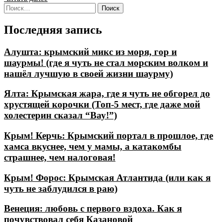
Найти:
Последняя запись
Алушта: крымский микс из моря, гор и
шаурмы! (где я чуть не стал морским волком и
нашёл лучшую в своей жизни шаурму)
Ялта: Крымская жара, где я чуть не обгорел до
хрустящей корочки (Топ-5 мест, где даже мой
холестерин сказал “Вау!”)
Крым! Керчь: Крымский портал в прошлое, где
хамса вкуснее, чем у мамы, а катакомбы
страшнее, чем налоговая!
Крым! Форос: Крымская Атлантида (или как я
чуть не заблудился в раю)
Венеция: любовь с первого вздоха. Как я
почувствовал себя Казановой